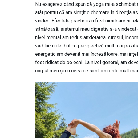
Nu exagerez când spun că yoga mi-a schimbat și
atât pentru că am simțit o chemare în direcția a
vindec. Efectele practicii au fost uimitoare și rel
sănătoasă, sistemul meu digestiv s-a vindecat c
nivel mental am redus anxietatea, stresul, insom
văd lucrurile dintr-o perspectivă mult mai poziti
energetic am devenit mai încrezătoare, mai înțel
fost ridicat de pe ochi. La nivel general, am dev
corpul meu și cu ceea ce simt, îmi este mult mai
Image