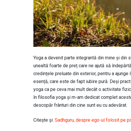
Yoga a devenit parte integrantă din mine și din s
unealtă foarte de preț care ne ajută să îndepărtăm 
credințele preluate din exterior, pentru a ajunge
esență, care este de fapt iubire pură. Deși prac
yoga ca pe ceva mai mult decât o activitate fizi
în filosofia yoga și m-am dedicat complet aceste
descopăr frânturi din cine sunt eu cu adevărat.
Citește și:
Sadhguru, despre ego-ul folosit pe p