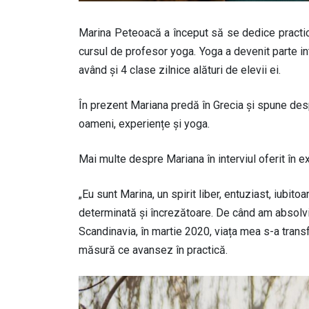
Marina Peteoacă a început să se dedice practicii
cursul de profesor yoga. Yoga a devenit parte int
având și 4 clase zilnice alături de elevii ei.
În prezent Mariana predă în Grecia și spune despr
oameni, experiențe și yoga.
Mai multe despre Mariana în interviul oferit în e
„Eu sunt Marina, un spirit liber, entuziast, iubit
determinată și încrezătoare. De când am absolvit
Scandinavia, în martie 2020, viața mea s-a tran
măsură ce avansez în practică.
Image