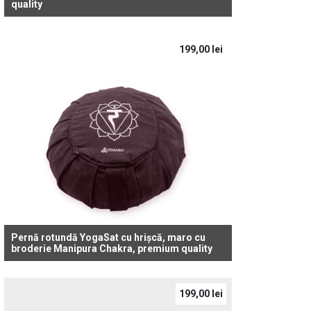
quality
199,00
lei
Pernă rotundă YogaSat cu hrișcă, maro cu
broderie Manipura Chakra, premium quality
199,00
lei