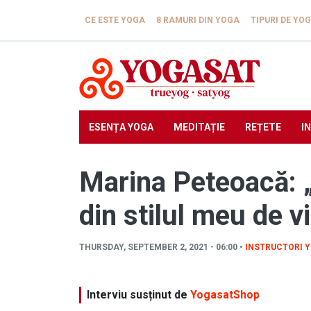
Skip to main content
CE ESTE YOGA
8 RAMURI DIN YOGA
TIPURI DE YO
ESENȚA YOGA
MEDITAȚIE
REȚETE
I
Marina Peteoacă: „
din stilul meu de vi
THURSDAY, SEPTEMBER 2, 2021 - 06:00 •
INSTRUCTORI 
Interviu susținut de
YogasatShop