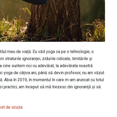
tilul meu de viață. Eu văd yoga ca pe o tehnologie, o
straturile ignoranței, zidurile ridicate, limitările și
 la cine suntem noi cu adevărat, la adevărata noastră
tic yoga de câțiva ani, până să devin profesor, nu am văzut
că. Abia în 2019, în momentul în care m-am aruncat cu totul
i practici, am început să mă trezesc din ignoranță și să
ost de scuza