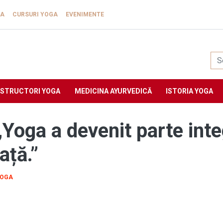
GA
CURSURI YOGA
EVENIMENTE
Yogasat
NSTRUCTORI YOGA
MEDICINA AYURVEDICĂ
ISTORIA YOGA
Yoga a devenit parte inte
ață.”
YOGA