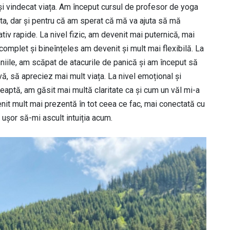
 vindecat viața. Am început cursul de profesor de yoga
sta, dar și pentru că am sperat că mă va ajuta să mă
ativ rapide. La nivel fizic, am devenit mai puternică, mai
omplet și bineînțeles am devenit și mult mai flexibilă. La
niile, am scăpat de atacurile de panică și am început să
vă, să apreciez mai mult viața. La nivel emoțional și
eaptă, am găsit mai multă claritate ca și cum un văl mi-a
enit mult mai prezentă în tot ceea ce fac, mai conectată cu
 ușor să-mi ascult intuiția acum.