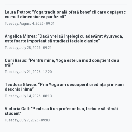
Laura Petrov: "Yoga tradițională oferă beneficii care depășesc
cu mult dimensiunea pur fizică"
Tuesday, August 4, 2026 - 09:01
Angelica Mitrea: “Dacă vrei să înțelegi cu adevărat Ayurveda,
este foarte important să studiezi textele clasice”
Tuesday, July 28, 2026 - 09:21
Coni Barus: “Pentru mine, Yoga este un mod conștient de a
trăi”
Tuesday, July 21, 2026 - 12:20
Teodora Glavce: “Prin Yoga am descoperit credința și mi-am
deschis inima”
Tuesday, July 14, 2026 - 08:13
Victoria Gall: "Pentru a fi un profesor bun, trebuie să rămâi
student"
Tuesday, July 7, 2026 - 09:00