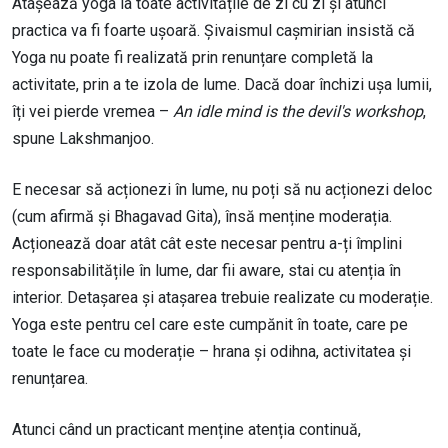
Atașează yoga la toate activitățile de zi cu zi și atunci
practica va fi foarte ușoară. Șivaismul cașmirian insistă că
Yoga nu poate fi realizată prin renunțare completă la
activitate, prin a te izola de lume. Dacă doar închizi ușa lumii,
îți vei pierde vremea –
An idle mind is the devil's workshop
,
spune Lakshmanjoo.
E necesar să acționezi în lume, nu poți să nu acționezi deloc
(cum afirmă și Bhagavad Gita), însă menține moderația.
Acționează doar atât cât este necesar pentru a-ți împlini
responsabilitățile în lume, dar fii aware, stai cu atenția în
interior. Detașarea și atașarea trebuie realizate cu moderație.
Yoga este pentru cel care este cumpănit în toate, care pe
toate le face cu moderație – hrana și odihna, activitatea și
renunțarea.
Atunci când un practicant menține atenția continuă,