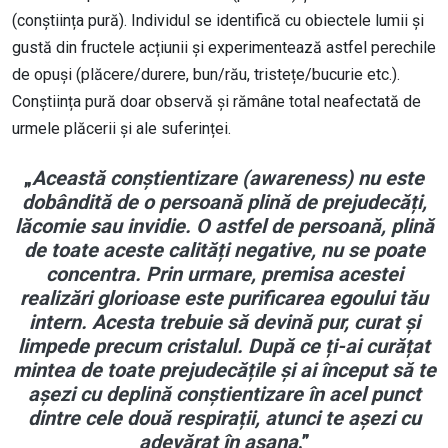
(conștiința pură). Individul se identifică cu obiectele lumii și
gustă din fructele acțiunii și experimentează astfel perechile
de opuși (plăcere/durere, bun/rău, tristețe/bucurie etc.).
Conștiința pură doar observă și rămâne total neafectată de
urmele plăcerii și ale suferinței.
„
Această conștientizare (awareness) nu este
dobândită de o persoană plină de prejudecăți,
lăcomie sau invidie. O astfel de persoană, plină
de toate aceste calități negative, nu se poate
concentra. Prin urmare, premisa acestei
realizări glorioase este purificarea egoului tău
intern. Acesta trebuie să devină pur, curat și
limpede precum cristalul. După ce ți-ai curățat
mintea de toate prejudecățile și ai început să te
așezi cu deplină conștientizare în acel punct
dintre cele două respirații, atunci te așezi cu
adevărat în asana
.”