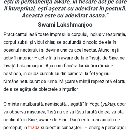
ești în permanență aware, în fiecare act pe care
îl întreprinzi, ești așezat cu adevărat în postură.
Aceasta este cu adevărat asana.
”
Swami Lakshmanjoo
Practicantul lasă toate impresiile corpului, inclusiv respirația,
corpul subtil și vidul chiar, se scufundă dincolo de ele în
oceanul nectarului și devine una cu acel nectar. Atunci ești
activ în interior – activ în a fi aware de tine însuți, de Sine, ne
învață Lakshmanjoo. Așa cum flacăra lumânării rămâne
nestinsă, în ciuda curentului din cameră, la fel yoginul
rămâne netulburat de lume. Mișcarea minții reprezintă efortul
de a se agăța de obiectele simțurilor.
O minte netulburată, nemișcată, „legată” în Yoga (
yukta
), doar
va observa mișcarea, însă nu se va lăsa furată de ea; va sta
neclintită în Sine, aware de Sine. Dacă este mai simplu de
perceput, în
triada
subiect al cunoașterii – energia percepției