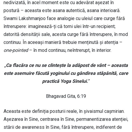
nedivizată, în acel moment este cu adevărat așezat în
postură – aceasta este asana autentică, asana interioară.
Swami Lakshmanjoo face analogie cu uleiul care curge fără
întrerupere: imaginează-ți că torni ulei într-un recipient;
datorită densității sale, acesta curge fără întrerupere, în mod
continuu. În aceeași manieră trebuie menținută și atenția –
one-pointed
– în mod continuu, neîntrerupt, în interior.
„
Ca flacăra ce nu se clintește la adăpost de vânt – aceasta
este asemuire făcută yoginului cu gândirea stăpânită, care
practică Yoga Sinelui.
”
Bhagavad Gita, 6:19
Aceasta este definiția posturii reale, în șivaismul cașmirian.
Așezarea în Sine, centrarea în Sine, permanentizarea atenției,
stării de awareness în Sine, fără întrerupere, indiferent de