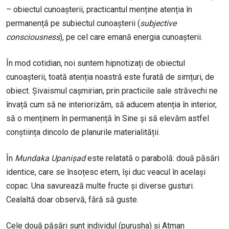
– obiectul cunoașterii, practicantul menține atenția în
permanență pe subiectul cunoașterii (
subjective
consciousness
), pe cel care emană energia cunoașterii.
În mod cotidian, noi suntem hipnotizați de obiectul
cunoașterii, toată atenția noastră este furată de simțuri, de
obiect. Șivaismul cașmirian, prin practicile sale străvechi ne
învață cum să ne interiorizăm, să aducem atenția în interior,
să o menținem în permanență în Sine și să elevăm astfel
conștiința dincolo de planurile materialității.
În
Mundaka Upanișad
este relatată o parabolă: două păsări
identice, care se însoțesc etern, își duc veacul în același
copac. Una savurează multe fructe și diverse gusturi.
Cealaltă doar observă, fără să guste.
Cele două păsări sunt individul (purusha) și Atman