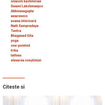
sivaism kashmirian
Swami Lakshmanjoo
Abhinavagupta
awareness
asana interioară
Nath Sampradaya
Tantra
Bhagavad Gita
yoga
one-pointed
trika
tattvas
elevarea conștiinței
Citeste si