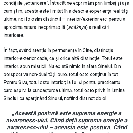
condițiile „exterioare”. Întrucât ne exprimăm prin limbaj și așa
cum știm, acesta este limitat în a descrie experiența realității
ultime, noi folosim distincții – interior/exterior etc. pentru a
aproxima natura inexprimabilă (
anākhya
) a realizării
interioare.
În fapt, având atenția în permanență în Sine, distincția
interior-exterior cade, ca și orice altă distincție. Totul este
interior, spun misticii. Nu există nimic în afara Sinelui. Din
perspectiva non-dualității pure, totul este conținut în tot.
Pentru Siva, totul este interior; la fel și pentru practicantul
care aspiră la cunoașterea ultimă, totul este privit în lumina
Sinelui, ca aparținând Sinelui, nefiind distinct de el.
„
Această postură este suprema energie a
awareness-ului. Când deții suprema energie a
awareness-ului – aceasta este postura. Când