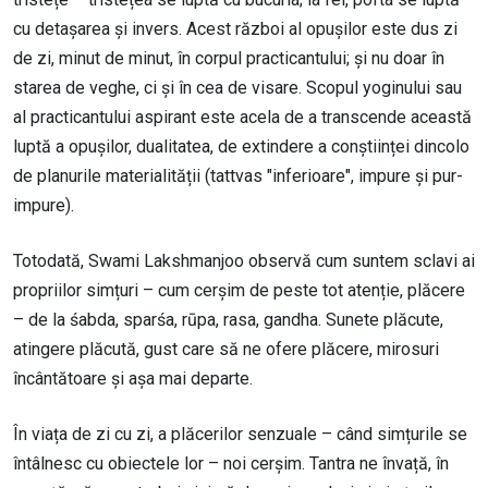
cu detașarea și invers. Acest război al opușilor este dus zi
de zi, minut de minut, în corpul practicantului; și nu doar în
starea de veghe, ci și în cea de visare. Scopul yoginului sau
al practicantului aspirant este acela de a transcende această
luptă a opușilor, dualitatea, de extindere a conștiinței dincolo
de planurile materialității (tattvas "inferioare", impure și pur-
impure).
Totodată, Swami Lakshmanjoo observă cum suntem sclavi ai
propriilor simțuri – cum cerșim de peste tot atenție, plăcere
– de la śabda, sparśa, rūpa, rasa, gandha. Sunete plăcute,
atingere plăcută, gust care să ne ofere plăcere, mirosuri
încântătoare și așa mai departe.
În viața de zi cu zi, a plăcerilor senzuale – când simțurile se
întâlnesc cu obiectele lor – noi cerșim. Tantra ne învață, în