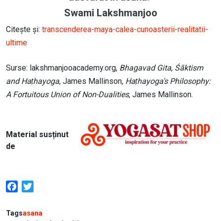
Swami Lakshmanjoo
Citește și:
transcenderea-maya-calea-cunoasterii-realitatii-
ultime
Surse: lakshmanjooacademy.org,
Bhagavad Gita
,
Śāktism
and Haṭhayoga
, James Mallinson,
Haṭhayoga's Philosophy:
A Fortuitous Union of Non-Dualities
, James Mallinson.
Image
Material susținut
de
Facebook
Twitter
Tags
asana