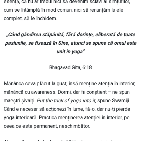
esență, că nu ar trebui nici să devenim sclavi ai simțurilor,
cum se întâmplă în mod comun, nici să renunțăm la ele
complet, să le închidem.
„
Când gândirea stăpânită, fără dorințe, eliberată de toate
pasiunile, se fixează în Sine, atunci se spune că omul este
unit în yoga
.”
Bhagavad Gita, 6:18
Mănâncă ceva plăcut la gust, însă menține atenția în interior,
mănâncă cu awareness. Dormi, dar fii conștient – ne spun
maeștri șivaiți.
Put the trick of yoga into it
, spune Swamiji.
Când e necesar să acționezi în lume, fă-o, dar nu-ți pierde
yoga interioară. Practică menținerea atenției în interior, pe
ceea ce este permanent, neschimbător.