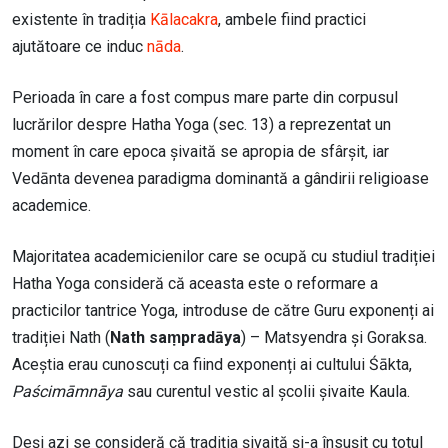
existente în tradiția
Kālacakra
, ambele fiind practici
ajutătoare ce induc
nāda
.
Perioada în care a fost compus mare parte din corpusul
lucrărilor despre Hatha Yoga (sec. 13) a reprezentat un
moment în care epoca șivaită se apropia de sfârșit, iar
Vedānta devenea paradigma dominantă a gândirii religioase
academice.
Majoritatea academicienilor care se ocupă cu studiul tradiției
Hatha Yoga consideră că aceasta este o reformare a
practicilor tantrice Yoga, introduse de către Guru exponenți ai
tradiției Nath (
Nath saṃpradāya
) – Matsyendra și Goraksa.
Aceștia erau cunoscuți ca fiind exponenți ai cultului Śākta,
Paścimāmnāya
sau curentul vestic al școlii șivaite Kaula.
Deși azi se consideră că tradiția șivaită și-a însușit cu totul