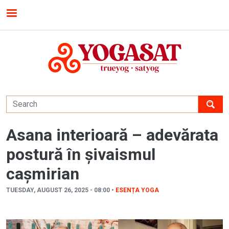
Skip to main content
MENU
Asana interioară – adevărata
postură în șivaismul
cașmirian
TUESDAY, AUGUST 26, 2025 - 08:00 •
ESENȚA YOGA