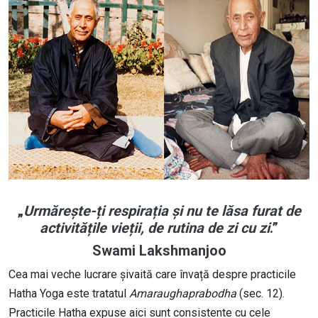
„
Urmărește-ți respirația și nu te lăsa furat de
activitățile vieții, de rutina de zi cu zi
.”
Swami Lakshmanjoo
Cea mai veche lucrare șivaită care învață despre practicile
Hatha Yoga este tratatul
Amaraughaprabodha
(sec. 12).
Practicile Hatha expuse aici sunt consistente cu cele