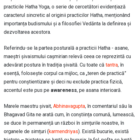
practicile Hatha Yoga, o serie de cercetători evidențiază
caracterul sincretic al originii practicilor Hatha, menționând
importanța budismului și a filosofiei Vedānta la definirea și
dezvoltarea acestora.
Referindu-se la partea posturală a practicii Hatha - asane,
maeștri șivaismului cașmirian relevă ceea ce reprezintă cu
adevărat postura în tradiția șivaită. Cu toate că
tantra
, în
esență, folosește corpul ca mijloc, ca „teren de practică”
pentru conștientizare și deci nu exclude practica fizică,
accentul este pus pe
awareness
, pe asana interioară.
Marele maestru șivait,
Abhinavagupta
, în comentariul său la
Bhagavad Gita ne arată cum, în conștiința comună, lumească,
se duce în permanență un război în simțurile noastre, în
organele de simțuri (
karmendriyas
). Există bucurie, există
tristețe – tristețea se luptă cu bucuria; la fel, pofta se luptă