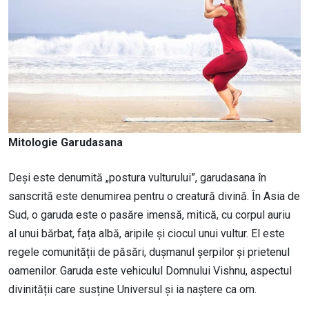
Mitologie Garudasana
Deși este denumită „postura vulturului”, garudasana în
sanscrită este denumirea pentru o creatură divină. În Asia de
Sud, o garuda este o pasăre imensă, mitică, cu corpul auriu
al unui bărbat, fața albă, aripile și ciocul unui vultur. El este
regele comunității de păsări, dușmanul șerpilor și prietenul
oamenilor. Garuda este vehiculul Domnului Vishnu, aspectul
divinității care susține Universul și ia naștere ca om.