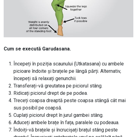
Cum se execută Garudasana.
Începeți în poziția scaunului (Utkatasana) cu ambele
picioare îndoite și brațele pe lângă părți. Alternativ,
începeți să relaxați genunchii.
Transferați-vă greutatea pe piciorul stâng.
Ridicați piciorul drept de pe podea.
Treceți coapsa dreaptă peste coapsa stângă cât mai
sus posibil pe coapsă.
Cuplați piciorul drept în jurul gambei stâng.
Aduceți ambele brațe în fața, paralele cu podeaua.
Îndoiți-vă brațele și încrucișați brațul stâng peste