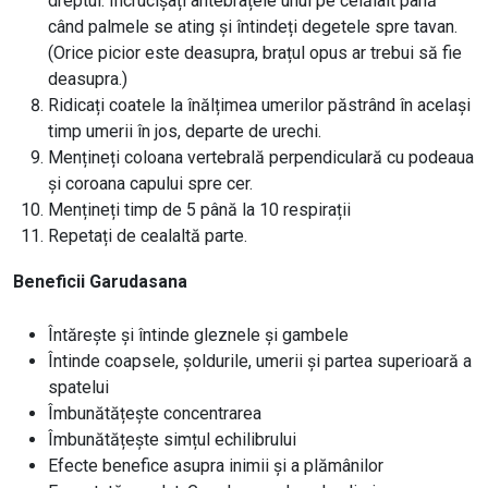
dreptul. Încrucișați antebrațele unul pe celălalt până
când palmele se ating și întindeți degetele spre tavan.
(Orice picior este deasupra, brațul opus ar trebui să fie
deasupra.)
Ridicați coatele la înălțimea umerilor păstrând în același
timp umerii în jos, departe de urechi.
Mențineți coloana vertebrală perpendiculară cu podeaua
și coroana capului spre cer.
Mențineți timp de 5 până la 10 respirații
Repetați de cealaltă parte.
Beneficii Garudasana
Întărește și întinde gleznele și gambele
Întinde coapsele, șoldurile, umerii și partea superioară a
spatelui
Îmbunătățește concentrarea
Îmbunătățește simțul echilibrului
Efecte benefice asupra inimii și a plămânilor