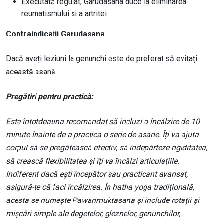
Executată regulat, Garudasana duce la eliminarea
reumatismului și a artritei
Contraindicații Garudasana
Dacă aveți leziuni la genunchi este de preferat să evitați
această asană.
Pregătiri pentru practică:
Este întotdeauna recomandat să incluzi o încălzire de 10
minute înainte de a practica o serie de asane. Îți va ajuta
corpul să se pregătească efectiv, să îndepărteze rigiditatea,
să crească flexibilitatea și îți va încălzi articulațiile.
Indiferent dacă ești începător sau practicant avansat,
asigură-te că faci încălzirea. În hatha yoga tradițională,
acesta se numește Pawanmuktasana și include rotații și
mișcări simple ale degetelor, gleznelor, genunchilor,