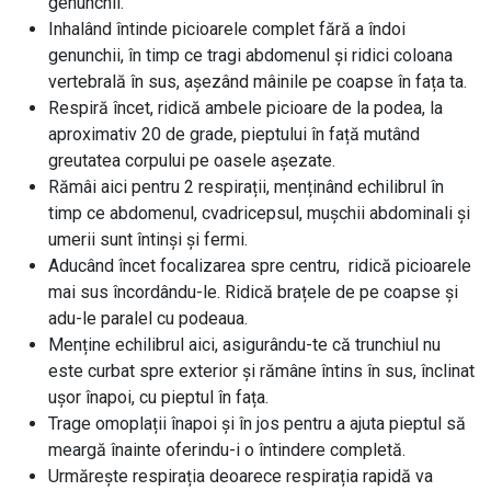
genunchii.
Inhalând întinde picioarele complet fără a îndoi
genunchii, în timp ce tragi abdomenul și ridici coloana
vertebrală în sus, așezând mâinile pe coapse în fața ta.
Respiră încet, ridică ambele picioare de la podea, la
aproximativ 20 de grade, pieptului în față mutând
greutatea corpului pe oasele așezate.
Rămâi aici pentru 2 respirații, menținând echilibrul în
timp ce abdomenul, cvadricepsul, mușchii abdominali și
umerii sunt întinși și fermi.
Aducând încet focalizarea spre centru, ridică picioarele
mai sus încordându-le. Ridică brațele de pe coapse și
adu-le paralel cu podeaua.
Menține echilibrul aici, asigurându-te că trunchiul nu
este curbat spre exterior și rămâne întins în sus, înclinat
ușor înapoi, cu pieptul în fața.
Trage omoplații înapoi și în jos pentru a ajuta pieptul să
meargă înainte oferindu-i o întindere completă.
Urmărește respirația deoarece respirația rapidă va