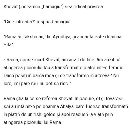
Khevat (înseamnă „barcagiu”) și-a ridicat privirea.
"Cine intreaba?" a spus barcagiul.
"Rama și Lakshman, din Ayodhya, și aceasta este doamna
Sita."
- Rama, spuse încet Khevat, am auzit de tine. Am auzit că
atingerea piciorului tău a transformat o piatră într-o femeie.
Dacă pășiți în barca mea și se transformă în altceva? Nu,
lord, îmi pare rău, nu pot să risc. ”
Rama știa la ce se referea Khevat. În pădure, el și tovarășii
săi au întâlnit-o pe doamna Ahalya, care fusese transformată
în piatră de un rishi gelos și apoi readusă la viață prin
atingerea piciorului lui Rama.