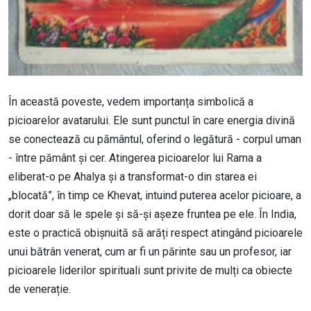
În această poveste, vedem importanța simbolică a
picioarelor avatarului. Ele sunt punctul în care energia divină
se conectează cu pământul, oferind o legătură - corpul uman
- între pământ și cer. Atingerea picioarelor lui Rama a
eliberat-o pe Ahalya și a transformat-o din starea ei
„blocată”, în timp ce Khevat, intuind puterea acelor picioare, a
dorit doar să le spele și să-și așeze fruntea pe ele. În India,
este o practică obișnuită să arăți respect atingând picioarele
unui bătrân venerat, cum ar fi un părinte sau un profesor, iar
picioarele liderilor spirituali sunt privite de mulți ca obiecte
de venerație.