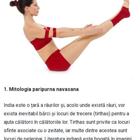
1. Mitologia paripurna navasana
India este o țară a râurilor și, acolo unde există râuri, vor
exista inevitabil bărci și locuri de trecere (tirthas) pentru a
ajuta călătorii în călătoriile lor. Tirthas sunt privite ca locuri
sfinte asociate cu o zeitate, iar multe dintre acestea sunt
locuri de pelerinaj. Literatura indiană este bogată în imagini