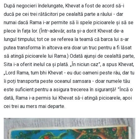
După negocieri îndelungate, Khevat a fost de acord să-i
ducă pe cei trei rătăcitori pe cealaltă parte a râului - dar
numai dacă Rama i-ar permite să îi spele picioarele și să se
plece în fața lor. (Într-adevăr, asta și-a dorit Khevat de-a
lungul timpului; tot ce se referea la teamă că barca lui s-ar
putea transforma în altceva era doar un truc pentru a fi lăsat
să atingă picioarele lui Rama.) Odată ajunși de cealaltă parte,
Sita i-a oferit inelul ca și plată. „În niciun caz”, a spus Khevat,
„Lord Rama, tum bhi Khevat - eu duc oameni peste râu, dar tu
îi poți transporta peste oceanul samsara - doar numele tău
este suficient pentru a asigura trecerea în siguranță! ”Încă o
dată, Rama i-a permis lui Khevat să-i atingă picioarele, apoi
cei trei au mers mai departe.
Image