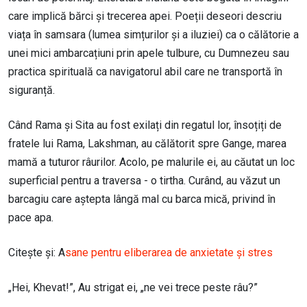
care implică bărci și trecerea apei. Poeții deseori descriu
viața în samsara (lumea simțurilor și a iluziei) ca o călătorie a
unei mici ambarcațiuni prin apele tulbure, cu Dumnezeu sau
practica spirituală ca navigatorul abil care ne transportă în
siguranță.
Când Rama și Sita au fost exilați din regatul lor, însoțiți de
fratele lui Rama, Lakshman, au călătorit spre Gange, marea
mamă a tuturor râurilor. Acolo, pe malurile ei, au căutat un loc
superficial pentru a traversa - o tirtha. Curând, au văzut un
barcagiu care aștepta lângă mal cu barca mică, privind în
pace apa.
Citește și: A
sane pentru eliberarea de anxietate și stres
„Hei, Khevat!”, Au strigat ei, „ne vei trece peste râu?”