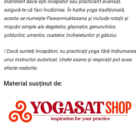
Indiferent dacă ești începător sau practicant avansat,
asigură-te că faci încălzirea. În hatha yoga tradițională,
acesta se numește Pawanmuktasana și include rotații și
mișcări simple ale degetelor, gleznelor, genunchilor,
șoldurilor, umerilor, coatelor, încheieturilor și gâtului.
! Dacă sunteți începători, nu practicați yoga fără îndrumarea
unui instructor autorizat. Unele asane și respirații pot avea
efecte nedorite.
Material susținut de:
Image