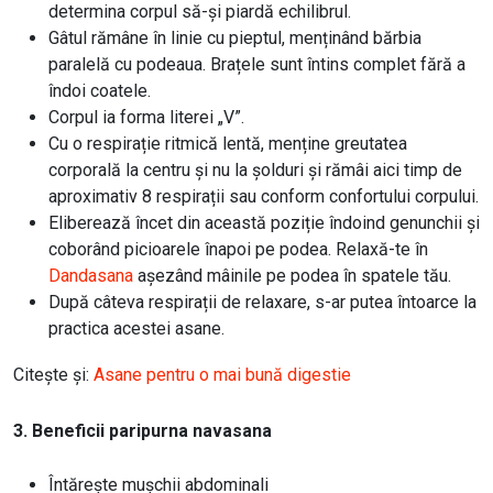
determina corpul să-și piardă echilibrul.
Gâtul rămâne în linie cu pieptul, menținând bărbia
paralelă cu podeaua. Brațele sunt întins complet fără a
îndoi coatele.
Corpul ia forma literei „V”.
Cu o respirație ritmică lentă, menține greutatea
corporală la centru și nu la șolduri și rămâi aici timp de
aproximativ 8 respirații sau conform confortului corpului.
Eliberează încet din această poziție îndoind genunchii și
coborând picioarele înapoi pe podea. Relaxă-te în
Dandasana
așezând mâinile pe podea în spatele tău.
După câteva respirații de relaxare, s-ar putea întoarce la
practica acestei asane.
Citește și:
Asane pentru o mai bună digestie
3. Beneficii paripurna navasana
Întărește mușchii abdominali