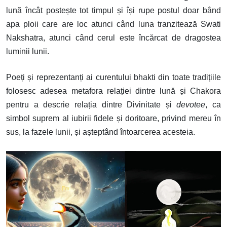
lună încât postește tot timpul și își rupe postul doar bând
apa ploii care are loc atunci când luna tranzitează Swati
Nakshatra, atunci când cerul este încărcat de dragostea
luminii lunii.
Poeți și reprezentanți ai curentului bhakti din toate tradițiile
folosesc adesea metafora relației dintre lună și Chakora
pentru a descrie relația dintre Divinitate și
devotee
, ca
simbol suprem al iubirii fidele și doritoare, privind mereu în
sus, la fazele lunii, și așteptând întoarcerea acesteia.
Image