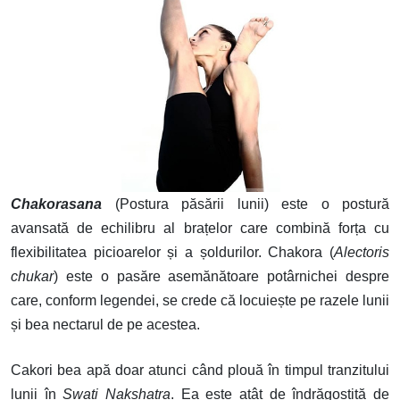
Chakorasana
(Postura păsării lunii) este o postură
avansată de echilibru al brațelor care combină forța cu
flexibilitatea picioarelor și a șoldurilor. Chakora (
Alectoris
chukar
) este o pasăre asemănătoare potârnichei despre
care, conform legendei, se crede că locuiește pe razele lunii
și bea nectarul de pe acestea.
Cakori bea apă doar atunci când plouă în timpul tranzitului
lunii în
Swati Nakshatra
. Ea este atât de îndrăgostită de