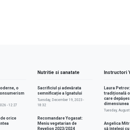
Nutritie si sanatate
Instructori
moderne, o
Sacrificiul și adevărata
Laura Petrov
 consumerism
semnificație a Ignatului
tradițională o
care depășes
Tuesday, December 19, 2023 -
dimensiunea p
2026 - 12:27
18:32
Tuesday, August 
 de orice
Recomandare Yogasat:
intea
Meniu vegetarian de
Angelica Mitr
Revelion 2023/2024
să înțelegi c