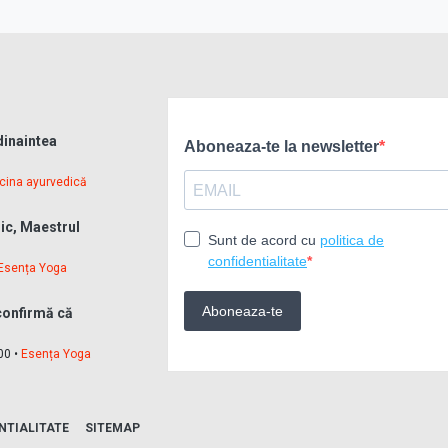
dinaintea
cina ayurvedică
ric, Maestrul
Esența Yoga
 confirmă că
00 •
Esența Yoga
NTIALITATE
SITEMAP