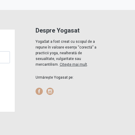
Despre Yogasat
YogaSat a fost creat cu scopul de a
repune în valoare esența “corectă” a
practicii yoga, nealterată de
sexualitate, vulgaritate sau
mercantilism.
Citește mai mult
.
Urmărește Yogasat pe:
Facebook
Instagram