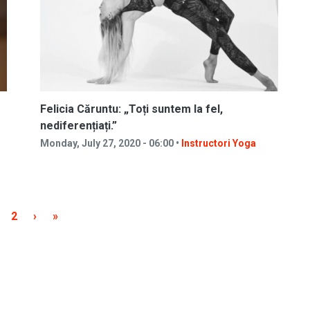
Felicia Căruntu: „Toți suntem la fel,
nediferențiați.”
Monday, July 27, 2020 - 06:00 •
Instructori Yoga
rrent page
Page
Next page
Last page
2
›
»