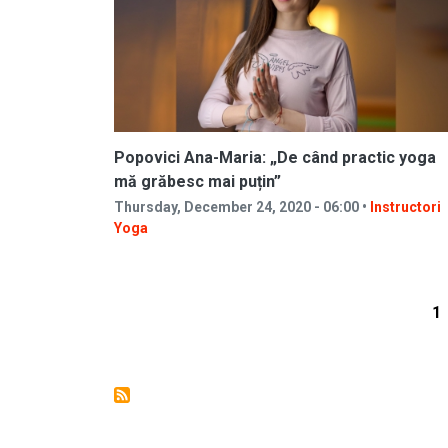
Popovici Ana-Maria: „De când practic yoga
mă grăbesc mai puțin”
Thursday, December 24, 2020 - 06:00 •
Instructori
Yoga
Cu
1