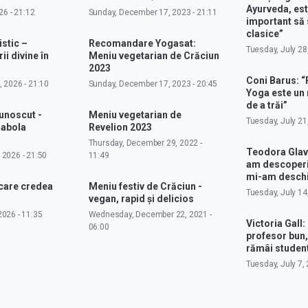
Ayurveda, est
26 - 21:12
Sunday, December 17, 2023 - 21:11
important să 
clasice”
istic –
Recomandare Yogasat:
Tuesday, July 28
ii divine în
Meniu vegetarian de Crăciun
2023
Coni Barus: “
 2026 - 21:10
Sunday, December 17, 2023 - 20:45
Yoga este un
de a trăi”
cunoscut -
Meniu vegetarian de
Tuesday, July 21
rabola
Revelion 2023
Thursday, December 29, 2022 -
Teodora Glav
 2026 - 21:50
11:49
am descoperit
mi-am deschi
 care credea
Meniu festiv de Crăciun -
Tuesday, July 14
vegan, rapid și delicios
026 - 11:35
Wednesday, December 22, 2021 -
Victoria Gall: 
06:00
profesor bun,
rămâi studen
Tuesday, July 7, 