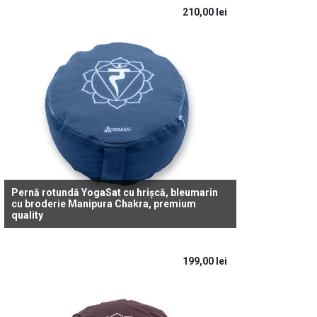
210,00
lei
Pernă rotundă YogaSat cu hrișcă, bleumarin
cu broderie Manipura Chakra, premium
quality
199,00
lei