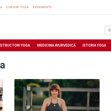
GA
CURSURI YOGA
EVENIMENTE
Yogasat
NSTRUCTORI YOGA
MEDICINA AYURVEDICĂ
ISTORIA YOGA
ia