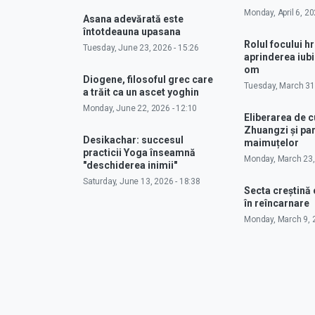
Monday, April 6, 20
Asana adevărată este
întotdeauna upasana
Rolul focului hr
Tuesday, June 23, 2026 - 15:26
aprinderea iubir
om
Diogene, filosoful grec care
Tuesday, March 31,
a trăit ca un ascet yoghin
Monday, June 22, 2026 - 12:10
Eliberarea de 
Zhuangzi și pa
Desikachar: succesul
maimuțelor
practicii Yoga înseamnă
Monday, March 23,
"deschiderea inimii"
Saturday, June 13, 2026 - 18:38
Secta creștină
în reîncarnare
Monday, March 9, 2