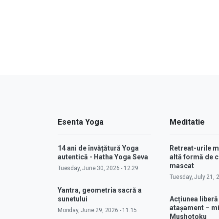
Esenta Yoga
Meditatie
14 ani de învățătură Yoga
Retreat-urile 
autentică - Hatha Yoga Seva
altă formă de
mascat
Tuesday, June 30, 2026 - 12:29
Tuesday, July 21, 
Yantra, geometria sacră a
sunetului
Acțiunea liberă
atașament – m
Monday, June 29, 2026 - 11:15
Mushotoku