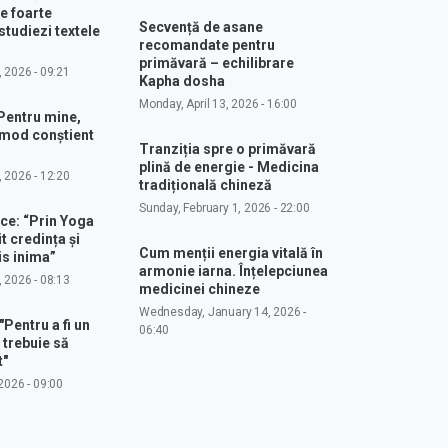
e foarte
Secvență de asane
studiezi textele
recomandate pentru
primăvară – echilibrare
, 2026 - 09:21
Kapha dosha
Monday, April 13, 2026 - 16:00
Pentru mine,
 mod conștient
Tranziția spre o primăvară
plină de energie - Medicina
, 2026 - 12:20
tradițională chineză
Sunday, February 1, 2026 - 22:00
ce: “Prin Yoga
 credința și
Cum menții energia vitală în
s inima”
armonie iarna. Înțelepciunea
, 2026 - 08:13
medicinei chineze
Wednesday, January 14, 2026 -
"Pentru a fi un
06:40
 trebuie să
t"
2026 - 09:00