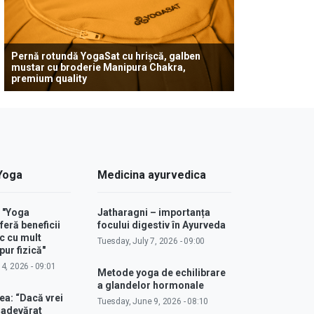
Pernă rotundă YogaSat cu hrișcă, galben
mustar cu broderie Manipura Chakra,
premium quality
 Yoga
Medicina ayurvedica
: "Yoga
Jatharagni – importanța
feră beneficii
focului digestiv în Ayurveda
c cu mult
Tuesday, July 7, 2026 - 09:00
ur fizică"
4, 2026 - 09:01
Metode yoga de echilibrare
a glandelor hormonale
ea: “Dacă vrei
Tuesday, June 9, 2026 - 08:10
u adevărat